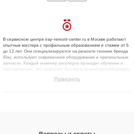
В сервисном центре iray-remont-center.ru в Москве работают
опытные мастера с профильным образованием и стажем от 5
до 12 лет. Они специализируются на ремонте техники бренда
iRay, используют современное оборудование и оригинальные
запчасти. Каждый инженер регулярно проходит обучение и
сертификацию, что позволяет быстро и точноdiagnostikировать
поломки и восстанавливать технику с сохранением гарантии
Развернуть
до 3 лет. Наши мастера решают сложные случаи: от замены
матриц и материнских плат до ремонта после залития и
восстановления данных. Благодаря высокой квалификации и
ответственному подходу клиенты получают быстрый,
качественный ремонт и понятные объяснения по результатам
диагностики.
Вопросы и ответы