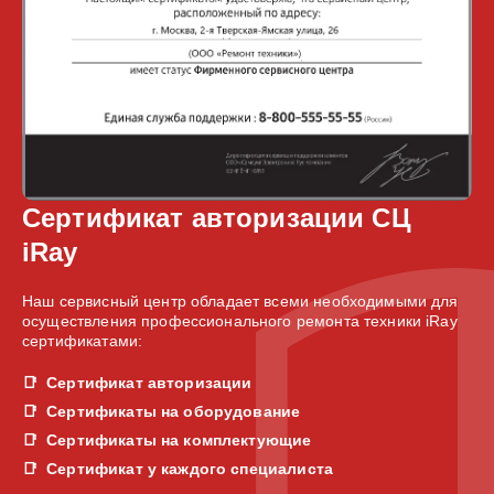
Сертификат авторизации СЦ
iRay
Наш сервисный центр обладает всеми необходимыми для
осуществления профессионального ремонта техники iRay
сертификатами:
Сертификат авторизации
Сертификаты на оборудование
Сертификаты на комплектующие
Сертификат у каждого специалиста