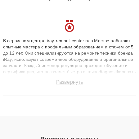
В сервисном центре iray-remont-center.ru в Москве работают
опытные мастера с профильным образованием и стажем от 5
до 12 лет. Они специализируются на ремонте техники бренда
iRay, используют современное оборудование и оригинальные
запчасти. Каждый инженер регулярно проходит обучение и
сертификацию, что позволяет быстро и точноdiagnostikировать
поломки и восстанавливать технику с сохранением гарантии
Развернуть
до 3 лет. Наши мастера решают сложные случаи: от замены
матриц и материнских плат до ремонта после залития и
восстановления данных. Благодаря высокой квалификации и
ответственному подходу клиенты получают быстрый,
качественный ремонт и понятные объяснения по результатам
диагностики.
Вопросы и ответы