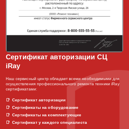
Сертификат авторизации СЦ
iRay
Наш сервисный центр обладает всеми необходимыми для
осуществления профессионального ремонта техники iRay
сертификатами:
Сертификат авторизации
Сертификаты на оборудование
Сертификаты на комплектующие
Сертификат у каждого специалиста