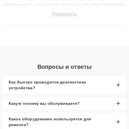
сертификацию, что позволяет быстро и точноdiagnostikировать
поломки и восстанавливать технику с сохранением гарантии
Развернуть
до 3 лет. Наши мастера решают сложные случаи: от замены
матриц и материнских плат до ремонта после залития и
восстановления данных. Благодаря высокой квалификации и
ответственному подходу клиенты получают быстрый,
качественный ремонт и понятные объяснения по результатам
диагностики.
Вопросы и ответы
Как быстро проводится диагностика
+
устройства?
+
Какую технику вы обслуживаете?
Какое оборудование используется для
+
ремонта?