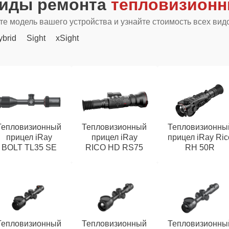
виды ремонта
тепловизионн
е модель вашего устройства и узнайте стоимость всех вид
ybrid
Sight
xSight
Тепловизионный
Тепловизионный
Тепловизионны
прицел iRay
прицел iRay
прицел iRay Ric
BOLT TL35 SE
RICO HD RS75
RH 50R
Тепловизионный
Тепловизионный
Тепловизионны