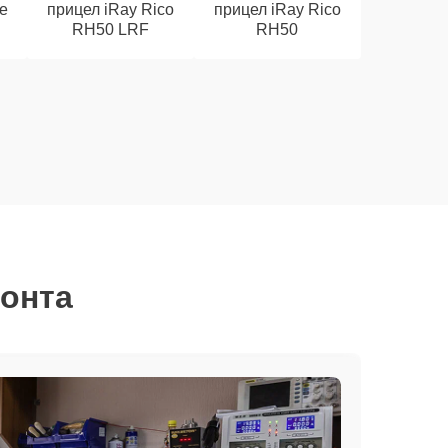
e
прицел iRay Rico
прицел iRay Rico
RH50 LRF
RH50
монта