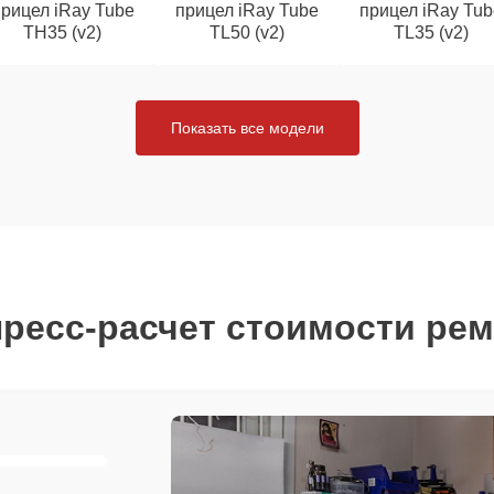
рицел iRay Tube
прицел iRay Tube
прицел iRay Tub
TH35 (v2)
TL50 (v2)
TL35 (v2)
Показать все модели
ресс-расчет стоимости ре