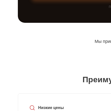
П
Мы прин
Преиму
Низкие цены