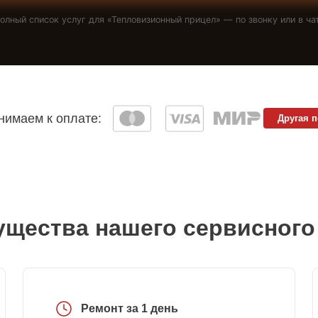
олный список услуг для «
Тепловизионный прицел
» — по звонку или в ча
имаем к оплате:
Другая 
щества нашего сервисного
Ремонт за 1 день