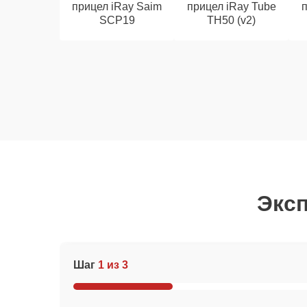
прицел iRay Saim
прицел iRay Tube
п
SCP19
TH50 (v2)
Эксп
Шаг
1 из 3