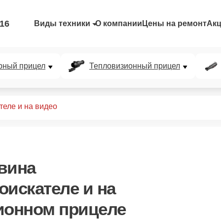
-16
Виды техники
О компании
Цены на ремонт
Ак
рный прицел
Тепловизионный прицел
теле и на видео
вина
оискателе и на
ионном прицеле