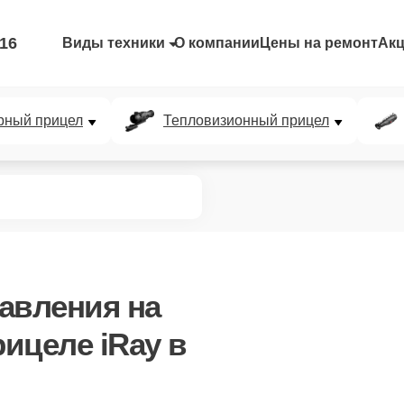
-16
Виды техники
О компании
Цены на ремонт
Ак
рный прицел
Тепловизионный прицел
равления
на
ицеле iRay в