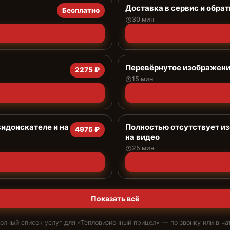
Доставка в сервис и обрат
Бесплатно
30 мин
Перевёрнутое изображение
2275 ₽
15 мин
видоискателе и на
Полностью отсутствует из
4975 ₽
на видео
25 мин
Показать всё
олный список услуг для «
Тепловизионный прицел
» — по звонку или в ча