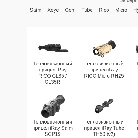
Выберит
Saim
Xeye
Geni
Tube
Rico
Micro
H
Тепловизионный
Тепловизионный
прицел iRay
прицел iRay
RICO GL35 /
RICO Micro RH25
GL35R
Тепловизионный
Тепловизионный
прицел iRay Saim
прицел iRay Tube
п
SCP19
TH50 (v2)