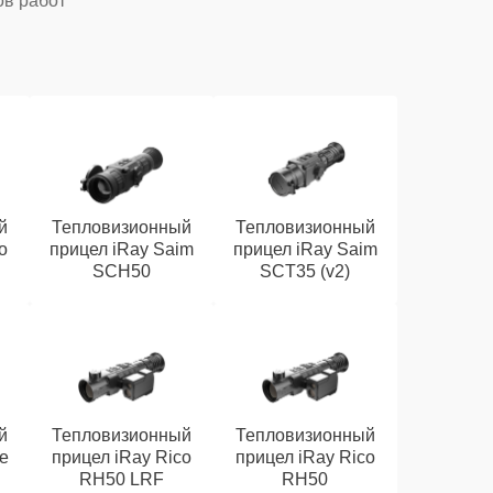
ов работ
й
Тепловизионный
Тепловизионный
o
прицел iRay Saim
прицел iRay Saim
SCH50
SCT35 (v2)
й
Тепловизионный
Тепловизионный
e
прицел iRay Rico
прицел iRay Rico
RH50 LRF
RH50