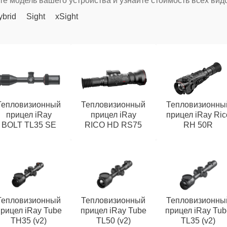
е модель вашего устройства и узнайте стоимость всех вид
ybrid
Sight
xSight
Тепловизионный
Тепловизионный
Тепловизионны
прицел iRay
прицел iRay
прицел iRay Ric
BOLT TL35 SE
RICO HD RS75
RH 50R
Тепловизионный
Тепловизионный
Тепловизионны
рицел iRay Tube
прицел iRay Tube
прицел iRay Tub
TH35 (v2)
TL50 (v2)
TL35 (v2)