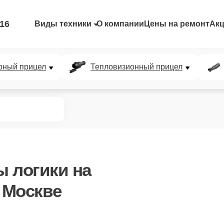
-16
Виды техники
О компании
Цены на ремонт
Ак
рный прицел
Тепловизионный прицел
ы логики
на
в Москве