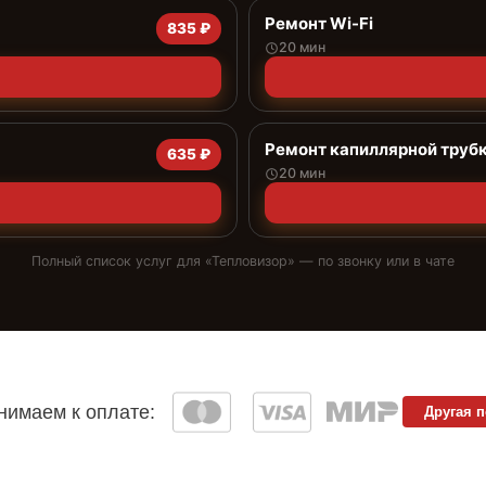
Ремонт Wi-Fi
835 ₽
20 мин
Ремонт капиллярной труб
635 ₽
20 мин
Полный список услуг для «
Тепловизор
» — по звонку или в чате
имаем к оплате:
Другая 