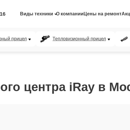
-16
Виды техники
О компании
Цены на ремонт
Ак
рный прицел
Тепловизионный прицел
ого центра iRay в Мо