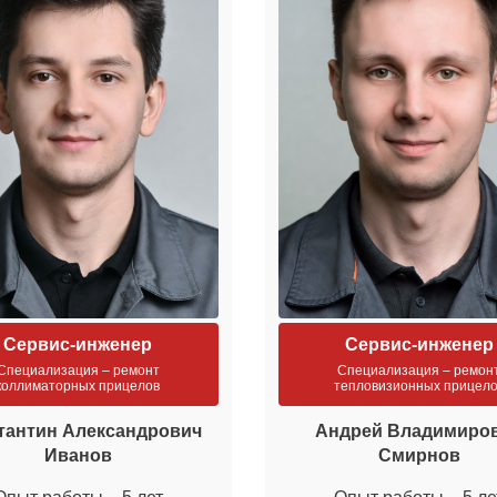
Сервис-инженер
Сервис-инженер
Специализация – ремонт
Специализация – ремон
коллиматорных прицелов
тепловизионных прицел
тантин Александрович
Андрей Владимиро
Иванов
Смирнов