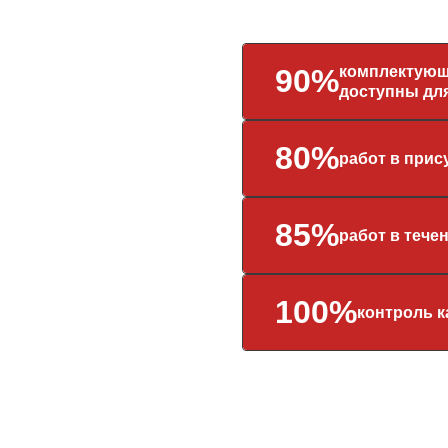
комплектующ
90%
доступны для
80%
работ в прис
85%
работ в тече
100%
контроль к