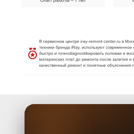
Опыт работы – 7 лет
В сервисном центре iray-remont-center.ru в М
техники бренда iRay, используют современное
быстро и точноdiagnostikировать поломки и во
материнских плат до ремонта после залития и
качественный ремонт и понятные объяснения п