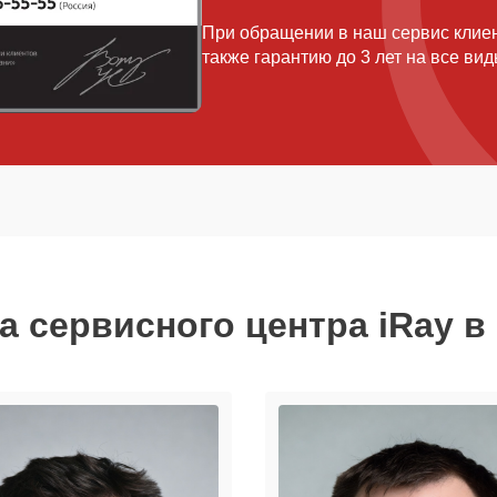
При обращении в наш сервис клиен
также гарантию до 3 лет на все ви
а сервисного центра iRay в