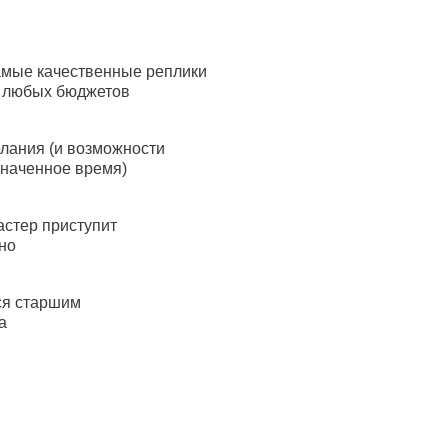
амые качественные реплики
я любых бюджетов
лания (и возможности
значенное время)
астер приступит
но
ся старшим
а