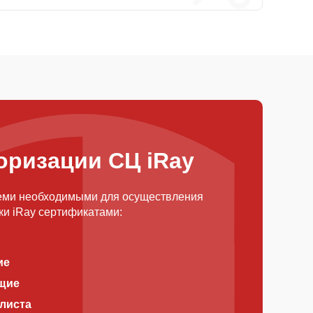
оризации СЦ iRay
еми необходимыми для осуществления
ки iRay сертификатами:
ие
щие
алиста